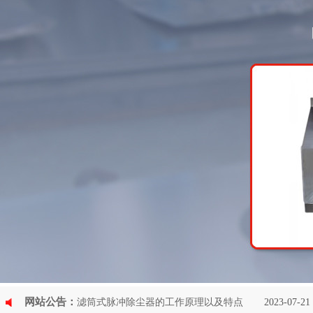
网站公告：
滤筒式脉冲除尘器的工作原理以及特点
2023-07-21