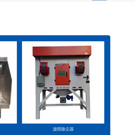
滤筒除尘器