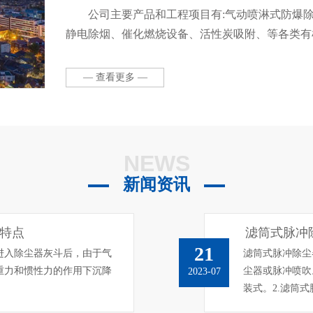
公司主要产品和工程项目有:气动喷淋式防爆
静电除烟、催化燃烧设备、活性炭吸附、等各类有
布袋除尘器等各种类型除尘器、环保高效净化柜、
设备。本公司拥有优秀的管理人才和销售队伍，并
— 查看更多 —
产施工安装队伍，全心全意为客户提供废气处理及
计、项目设计、项目管理(设计、生产、安装、调试
NEWS
新闻资讯
特点
滤筒式脉冲
21
进入除尘器灰斗后，由于气
滤筒式脉冲除尘
重力和惯性力的作用下沉降
尘器或脉冲喷吹
2023-07
装式。2.滤筒