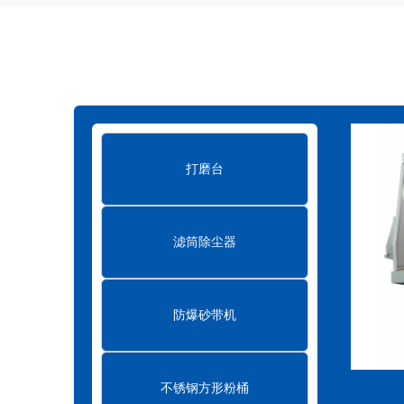
滤筒式脉冲除尘器的结构特点
2023-07-
滤筒式脉冲除尘器和袋式除尘器有什么区别
真空清扫设备在环保行业中的作用
202
布袋式除尘器的结构及原理
2023-07-21
打磨台
布袋式除尘器的小知识
2023-07-21
滤筒除尘器
防爆砂带机
不锈钢方形粉桶