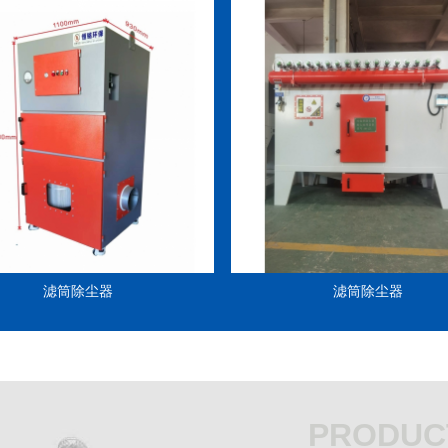
滤筒除尘器
滤筒除尘器
PRODUC