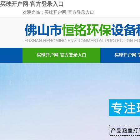
买球开户网·官方登录入口
欢迎光临：买球开户网·官方登录入口
买球开户网·官方登录入口
买球开户网·
联系我们